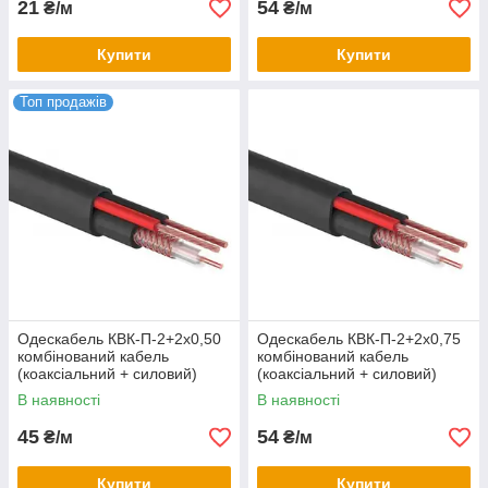
21
54
₴/м
₴/м
Купити
Купити
Топ продажів
Одескабель КВК-П-2+2х0,50
Одескабель КВК-П-2+2х0,75
комбінований кабель
комбінований кабель
(коаксіальний + силовий)
(коаксіальний + силовий)
зовнішній
зовнішній
В наявності
В наявності
45
54
₴/м
₴/м
Купити
Купити