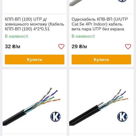
КПП-ВП (100) UTP д/
Одескабель КПВ-ВП (U/UTP
зовнішнього монтажу (Кабель
Cat.5e 4Pr Indoor) кабель
КПП-ВП (100) 4*2*0,51
вита пара UTP без екрана
(U/UTP-cat.5E)
кат.5е, 4х2х0.51 (мідь)
В наявності
В наявності
32
29
₴/м
₴/м
Купити
Купити