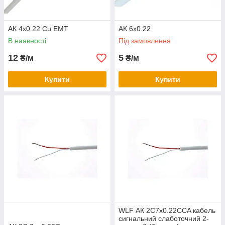
АК 4x0.22 Сu ЕМТ
АК 6x0.22
В наявності
Під замовлення
12
5
₴/м
₴/м
Купити
Купити
WLF АК 2C7х0.22CCA кабель
сигнальний слаботочний 2-