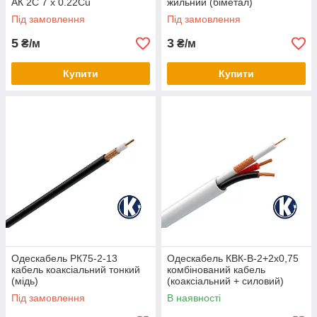
АК 2C 7 х 0.22Cu
жильний (біметал)
Під замовлення
Під замовлення
5
3
₴/м
₴/м
Купити
Купити
Одескабель РК75-2-13
Одескабель КВК-В-2+2х0,75
кабель коаксіальний тонкий
комбінований кабель
(мідь)
(коаксіальний + силовий)
внутрішній
Під замовлення
В наявності