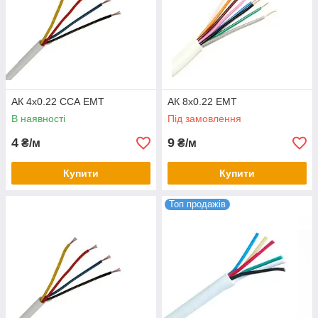
АК 4x0.22 ССА ЕМТ
АК 8x0.22 ЕМТ
В наявності
Під замовлення
4
9
₴/м
₴/м
Купити
Купити
Топ продажів