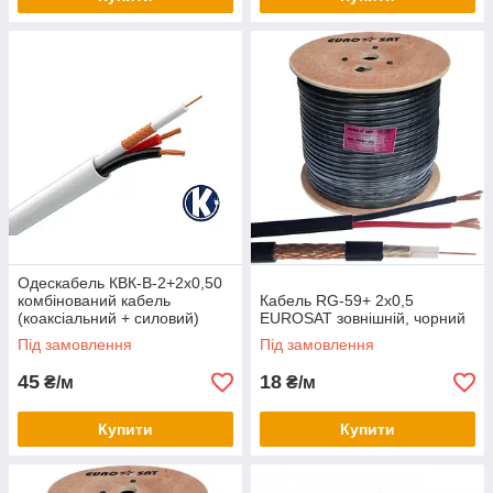
Одескабель КВК-В-2+2х0,50
комбінований кабель
Кабель RG-59+ 2х0,5
(коаксіальний + силовий)
EUROSAT зовнішній, чорний
внутрішній
Під замовлення
Під замовлення
45
18
₴/м
₴/м
Купити
Купити