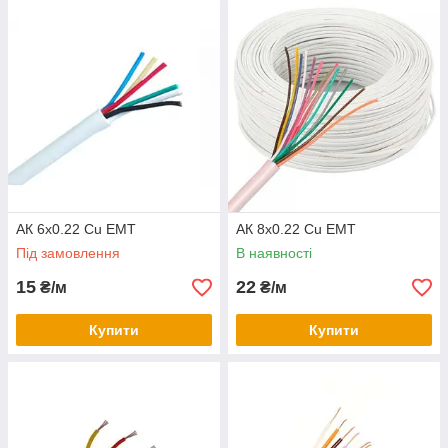
АК 6x0.22 Сu ЕМТ
АК 8x0.22 Сu ЕМТ
Під замовлення
В наявності
15
22
₴/м
₴/м
Купити
Купити