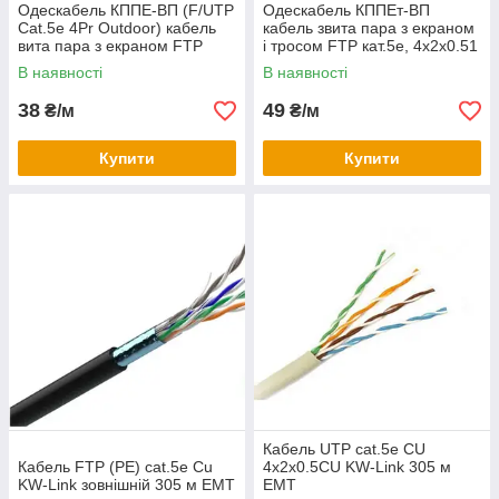
Одескабель КППЕ-ВП (F/UTP
Одескабель КППЕт-ВП
Cat.5e 4Pr Outdoor) кабель
кабель звита пара з екраном
вита пара з екраном FTP
і тросом FTP кат.5е, 4х2х0.51
кат.5е, 4х2х0.51 (мідь)
(мідь)
В наявності
В наявності
38
49
₴/м
₴/м
Купити
Купити
Кабель UTP cat.5e CU
Кабель FTP (PE) cat.5e Cu
4x2x0.5CU KW-Link 305 м
KW-Link зовнішній 305 м ЕМТ
ЕМТ