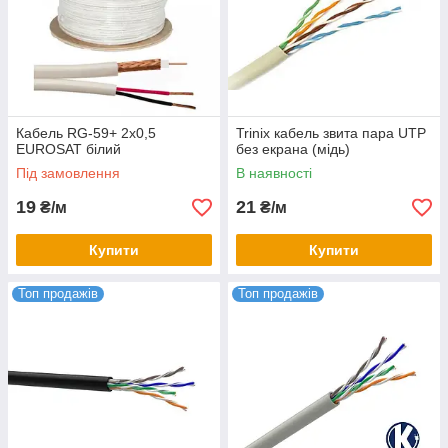
Кабель RG-59+ 2х0,5
Trinix кабель звита пара UTP
EUROSAT білий
без екрана (мідь)
Під замовлення
В наявності
19
21
₴/м
₴/м
Купити
Купити
Топ продажів
Топ продажів