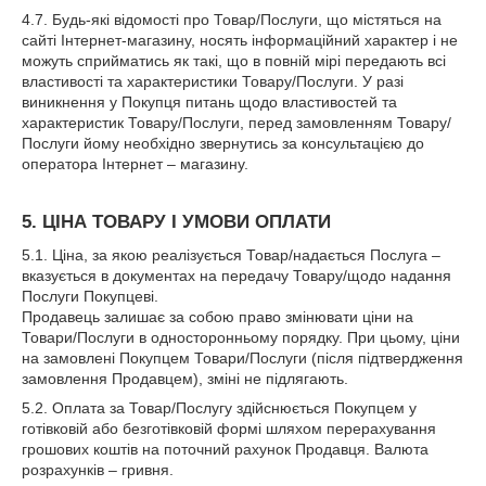
4.7. Будь-які відомості про Товар/Послуги, що містяться на
сайті Інтернет-магазину, носять інформаційний характер і не
можуть сприйматись як такі, що в повній мірі передають всі
властивості та характеристики Товару/Послуги. У разі
виникнення у Покупця питань щодо властивостей та
характеристик Товару/Послуги, перед замовленням Товару/
Послуги йому необхідно звернутись за консультацією до
оператора Інтернет – магазину.
5. ЦІНА ТОВАРУ І УМОВИ ОПЛАТИ
5.1. Ціна, за якою реалізується Товар/надається Послуга –
вказується в документах на передачу Товару/щодо надання
Послуги Покупцеві.
Продавець залишає за собою право змінювати ціни на
Товари/Послуги в односторонньому порядку. При цьому, ціни
на замовлені Покупцем Товари/Послуги (після підтвердження
замовлення Продавцем), зміні не підлягають.
5.2. Оплата за Товар/Послугу здійснюється Покупцем у
готівковій або безготівковій формі шляхом перерахування
грошових коштів на поточний рахунок Продавця. Валюта
розрахунків – гривня.