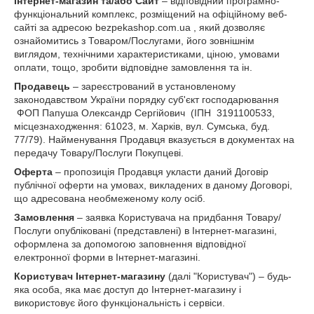
Інтернет-магазин та/або Сайт
– відповідний програмно-
функціональний комплекс, розміщений на офіційному веб-
сайті за адресою bezpekashop.com.ua , який дозволяє
ознайомитись з Товаром/Послугами, його зовнішнім
виглядом, технічними характеристиками, ціною, умовами
оплати, тощо, зробити відповідне замовлення та ін.
Продавець
– зареєстрований в установленому
законодавством України порядку суб'єкт господарювання
ФОП Папуша Олександр Сергійович (ІПН 3191100533,
місцезнаходження: 61023, м. Харків, вул. Сумська, буд.
77/79). Найменування Продавця вказується в документах на
передачу Товару/Послуги Покупцеві.
Оферта
– пропозиція Продавця укласти даний Договір
публічної оферти на умовах, викладених в даному Договорі,
що адресована необмеженому колу осіб.
Замовлення
– заявка Користувача на придбання Товару/
Послуги опубліковані (представлені) в Інтернет-магазині,
оформлена за допомогою заповнення відповідної
електронної форми в Інтернет-магазині.
Користувач Інтернет-магазину
(далі "Користувач") – будь-
яка особа, яка має доступ до Інтернет-магазину і
використовує його функціональність і сервіси.