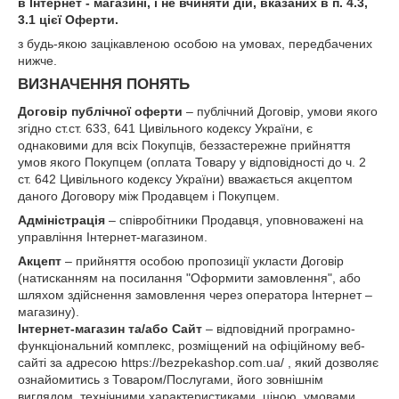
в Інтернет - магазині, і не вчиняти дій, вказаних в п. 4.3,
3.1 цієї Оферти.
з будь-якою зацікавленою особою на умовах, передбачених
нижче.
ВИЗНАЧЕННЯ ПОНЯТЬ
Договір публічної оферти
– публічний Договір, умови якого
згідно ст.ст. 633, 641 Цивільного кодексу України, є
однаковими для всіх Покупців, беззастережне прийняття
умов якого Покупцем (оплата Товару у відповідності до ч. 2
ст. 642 Цивільного кодексу України) вважається акцептом
даного Договору між Продавцем і Покупцем.
Адміністрація
– співробітники Продавця, уповноважені на
управління Інтернет-магазином.
Акцепт
– прийняття особою пропозиції укласти Договір
(натисканням на посилання "Оформити замовлення", або
шляхом здійснення замовлення через оператора Інтернет –
магазину).
Інтернет-магазин та/або Сайт
– відповідний програмно-
функціональний комплекс, розміщений на офіційному веб-
сайті за адресою https://bezpekashop.com.ua/ , який дозволяє
ознайомитись з Товаром/Послугами, його зовнішнім
виглядом, технічними характеристиками, ціною, умовами