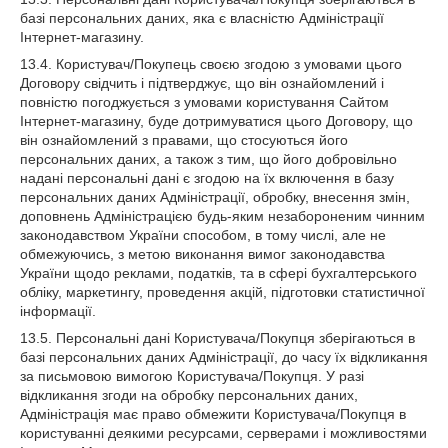
базі персональних даних, яка є власністю Адміністрації
Інтернет-магазину.
13.4. Користувач/Покупець своєю згодою з умовами цього
Договору свідчить і підтверджує, що він ознайомлений і
повністю погоджується з умовами користування Сайтом
Інтернет-магазину, буде дотримуватися цього Договору, що
він ознайомлений з правами, що стосуються його
персональних даних, а також з тим, що його добровільно
надані персональні дані є згодою на їх включення в базу
персональних даних Адміністрації, обробку, внесення змін,
доповнень Адміністрацією будь-яким незабороненим чинним
законодавством України способом, в тому числі, але не
обмежуючись, з метою виконання вимог законодавства
України щодо реклами, податків, та в сфері бухгалтерського
обліку, маркетингу, проведення акцій, підготовки статистичної
інформації.
13.5. Персональні дані Користувача/Покупця зберігаються в
базі персональних даних Адміністрації, до часу їх відкликання
за письмовою вимогою Користувача/Покупця. У разі
відкликання згоди на обробку персональних даних,
Адміністрація має право обмежити Користувача/Покупця в
користуванні деякими ресурсами, серверами і можливостями