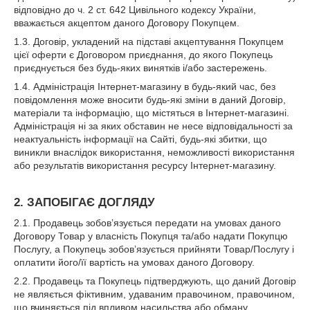
відповідно до ч. 2 ст. 642 Цивільного кодексу України,
вважається акцептом даного Договору Покупцем.
1.3. Договір, укладений на підставі акцептування Покупцем
цієї оферти є Договором приєднання, до якого Покупець
приєднується без будь-яких винятків і/або застережень.
1.4. Адміністрація Інтернет-магазину в будь-який час, без
повідомлення може вносити будь-які зміни в даний Договір,
матеріали та інформацію, що містяться в Інтернет-магазині.
Адміністрація ні за яких обставин не несе відповідальності за
неактуальність інформації на Сайті, будь-які збитки, що
виникли внаслідок використання, неможливості використання
або результатів використання ресурсу Інтернет-магазину.
2. ЗАПОБІГАЄ ДОГЛЯДУ
2.1. Продавець зобов’язується передати на умовах даного
Договору Товар у власність Покупця та/або надати Покупцю
Послугу, а Покупець зобов’язується прийняти Товар/Послугу і
оплатити його/її вартість на умовах даного Договору.
2.2. Продавець та Покупець підтверджують, що даний Договір
не являється фіктивним, удаваним правочином, правочином,
що вчиняється під впливом насильства або обману.