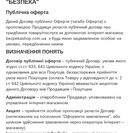
"БЕЗПЕКА"
Публічна оферта
Даний Договір публічної Оферти (та/або Оферта) є
пропозицією Продавця укласти публічний договір про
придбання товару/послуги за допомогою інтернет-магазину
bezpekashop.com.ua з будь-якою зацікавленою особою на
умовах, передбачених нижче.
ВИЗНАЧЕННЯ ПОНЯТЬ
Договір публічної оферти
– публічний Договір, умови якого
згідно ст.ст. 633, 641 Цивільного кодексу України, є
однаковими для всіх Покупців, беззастережне прийняття
умов якого Покупцем (оплата Товару у відповідності до ч. 2
ст. 642 Цивільного кодексу України) вважається акцептом
даного Договору між Продавцем і Покупцем.
Адміністрація
– співробітники Продавця, уповноважені на
управління Інтернет-магазином.
Акцепт
– прийняття особою пропозиції укласти Договір
(натисканням на посилання "Оформити замовлення", або
шляхом здійснення замовлення через оператора Інтернет –
магазину).