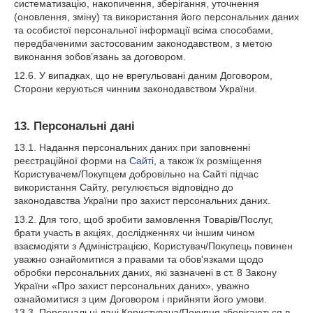
систематизацію, накопичення, зберігання, уточнення
(оновлення, зміну) та використання його персональних даних
та особистої персональної інформації всіма способами,
передбаченими застосованим законодавством, з метою
виконання зобов’язань за договором.
12.6. У випадках, що не врегульовані даним Договором,
Сторони керуються чинним законодавством України.
13. Персональні дані
13.1. Надання персональних даних при заповненні
реєстраційної форми на
Сайті
, а також їх розміщення
Користувачем/Покупцем добровільно на Сайті підчас
використання Сайту, регулюється відповідно до
законодавства України про захист персональних даних.
13.2. Для того, щоб зробити замовлення Товарів/Послуг,
брати участь в акціях, дослідженнях чи іншим чином
взаємодіяти з Адміністрацією, Користувач/Покупець повинен
уважно ознайомитися з правами та обов'язками щодо
обробки персональних даних, які зазначені в ст. 8 Закону
України «Про захист персональних даних», уважно
ознайомитися з цим Договором і прийняти його умови.
13.3. Персональні дані Користувача/Покупця зберігаються в