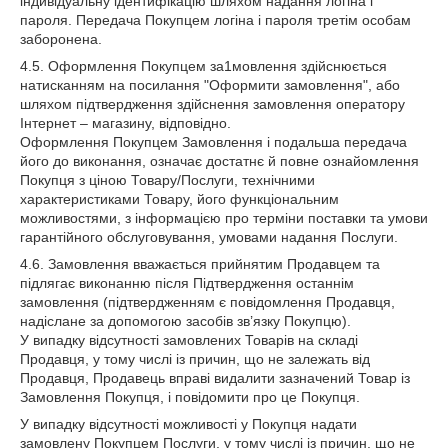
індивідуальну ідентифікацію шляхом надання логіна і
пароля. Передача Покупцем логіна і пароля третім особам
заборонена.
4.5. Оформлення Покупцем за1мовлення здійснюється
натисканням на посилання "Оформити замовлення", або
шляхом підтвердження здійснення замовлення оператору
Інтернет – магазину, відповідно.
Оформлення Покупцем Замовлення і подальша передача
його до виконання, означає достатнє й повне ознайомлення
Покупця з ціною Товару/Послуги, технічними
характеристиками Товару, його функціональним
можливостями, з інформацією про терміни поставки та умови
гарантійного обслуговування, умовами надання Послуги.
4.6. Замовлення вважається прийнятим Продавцем та
підлягає виконанню після Підтвердження останнім
замовлення (підтвердженням є повідомлення Продавця,
надіслане за допомогою засобів зв’язку Покупцю).
У випадку відсутності замовлених Товарів на складі
Продавця, у тому числі із причин, що не залежать від
Продавця, Продавець вправі видалити зазначений Товар із
Замовлення Покупця, і повідомити про це Покупця.
У випадку відсутності можливості у Покупця надати
замовлену Покупцем Послуги, у тому числі із причин, що не