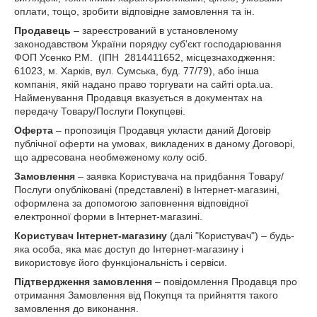
оплати, тощо, зробити відповідне замовлення та ін.
Продавець
– зареєстрований в установленому
законодавством України порядку суб'єкт господарювання
ФОП Усенко Р.М. (ІПН 2814411652, місцезнаходження:
61023, м. Харків, вул. Сумська, буд. 77/79), або інша
компанія, якій надано право торгувати на сайті opta.ua.
Найменування Продавця вказується в документах на
передачу Товару/Послуги Покупцеві.
Оферта
– пропозиція Продавця укласти даний Договір
публічної оферти на умовах, викладених в даному Договорі,
що адресована необмеженому колу осіб.
Замовлення
– заявка Користувача на придбання Товару/
Послуги опубліковані (представлені) в Інтернет-магазині,
оформлена за допомогою заповнення відповідної
електронної форми в Інтернет-магазині.
Користувач Інтернет-магазину
(далі "Користувач") – будь-
яка особа, яка має доступ до Інтернет-магазину і
використовує його функціональність і сервіси.
Підтвердження замовлення
– повідомлення Продавця про
отримання Замовлення від Покупця та прийняття такого
замовлення до виконання.