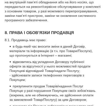
на внутрішній пам’яті обладнання або на його носіях, що
передаються на ремонт/сервісне обслуговування у комплекті
з основним товаром, у разі можливого перепрограмування,
заміни пам’яті пристрою, заміни чи оновлення системного
програмного забезпечення.
8. ПРАВА І ОБОВ’ЯЗКИ ПРОДАВЦЯ
8.1. Продавець має право:
в будь-який час вносити зміни в даний Договір,
матеріали та інформацію (в т.ч. про Товари/Послуги),
що пропонуються в Інтернет – магазині;
відмовитись від укладення Договору публічної
оферти за відсутності у нього можливостей продати
Покупцеві відповідний Товар/надати Послугу;
- здійснювати записи телефонних переговорів з
Покупцем;
призупинити продаж Товарів/надання Послуг
Покупцю у разі порушення Покупцем своїх зобов’язань
(зокрема, але не обмежуючись, не здійснення оплати
за замовлений Товар/Послугу) за цим Договором;
вимагати від Покупця добросовісно виконувати свої