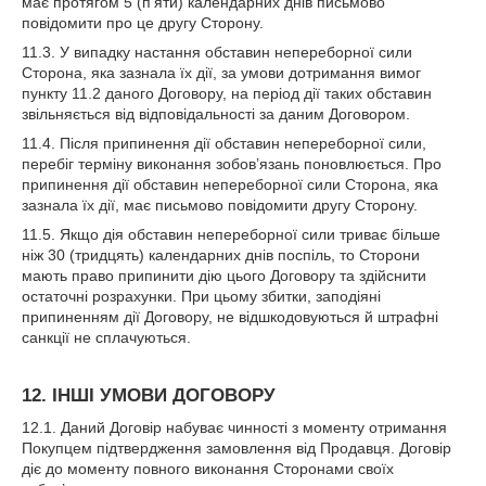
має протягом 5 (п’яти) календарних днів письмово
повідомити про це другу Сторону.
11.3. У випадку настання обставин непереборної сили
Сторона, яка зазнала їх дії, за умови дотримання вимог
пункту 11.2 даного Договору, на період дії таких обставин
звільняється від відповідальності за даним Договором.
11.4. Після припинення дії обставин непереборної сили,
перебіг терміну виконання зобов’язань поновлюється. Про
припинення дії обставин непереборної сили Сторона, яка
зазнала їх дії, має письмово повідомити другу Сторону.
11.5. Якщо дія обставин непереборної сили триває більше
ніж 30 (тридцять) календарних днів поспіль, то Сторони
мають право припинити дію цього Договору та здійснити
остаточні розрахунки. При цьому збитки, заподіяні
припиненням дії Договору, не відшкодовуються й штрафні
санкції не сплачуються.
12. ІНШІ УМОВИ ДОГОВОРУ
12.1. Даний Договір набуває чинності з моменту отримання
Покупцем підтвердження замовлення від Продавця. Договір
діє до моменту повного виконання Сторонами своїх