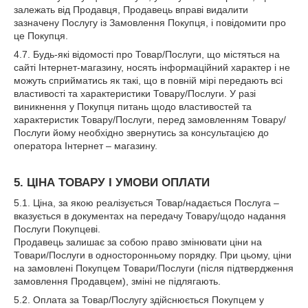
залежать від Продавця, Продавець вправі видалити
зазначену Послугу із Замовлення Покупця, і повідомити про
це Покупця.
4.7. Будь-які відомості про Товар/Послуги, що містяться на
сайті Інтернет-магазину, носять інформаційний характер і не
можуть сприйматись як такі, що в повній мірі передають всі
властивості та характеристики Товару/Послуги. У разі
виникнення у Покупця питань щодо властивостей та
характеристик Товару/Послуги, перед замовленням Товару/
Послуги йому необхідно звернутись за консультацією до
оператора Інтернет – магазину.
5. ЦІНА ТОВАРУ І УМОВИ ОПЛАТИ
5.1. Ціна, за якою реалізується Товар/надається Послуга –
вказується в документах на передачу Товару/щодо надання
Послуги Покупцеві.
Продавець залишає за собою право змінювати ціни на
Товари/Послуги в односторонньому порядку. При цьому, ціни
на замовлені Покупцем Товари/Послуги (після підтвердження
замовлення Продавцем), зміні не підлягають.
5.2. Оплата за Товар/Послугу здійснюється Покупцем у