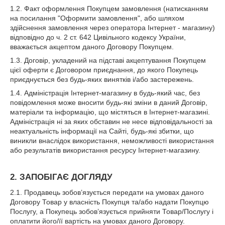
1.2. Факт оформлення Покупцем замовлення (натисканням
на посилання "Оформити замовлення", або шляхом
здійснення замовлення через оператора Інтернет - магазину)
відповідно до ч. 2 ст. 642 Цивільного кодексу України,
вважається акцептом даного Договору Покупцем.
1.3. Договір, укладений на підставі акцептування Покупцем
цієї оферти є Договором приєднання, до якого Покупець
приєднується без будь-яких винятків і/або застережень.
1.4. Адміністрація Інтернет-магазину в будь-який час, без
повідомлення може вносити будь-які зміни в даний Договір,
матеріали та інформацію, що містяться в Інтернет-магазині.
Адміністрація ні за яких обставин не несе відповідальності за
неактуальність інформації на Сайті, будь-які збитки, що
виникли внаслідок використання, неможливості використання
або результатів використання ресурсу Інтернет-магазину.
2. ЗАПОБІГАЄ ДОГЛЯДУ
2.1. Продавець зобов’язується передати на умовах даного
Договору Товар у власність Покупця та/або надати Покупцю
Послугу, а Покупець зобов’язується прийняти Товар/Послугу і
оплатити його/її вартість на умовах даного Договору.