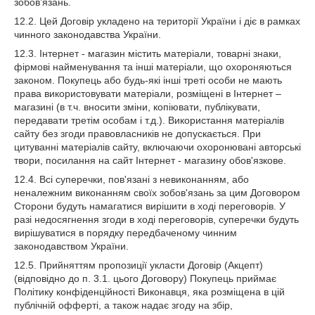
зобов’язань.
12.2. Цей Договір укладено на території України і діє в рамках
чинного законодавства України.
12.3. Інтернет - магазин містить матеріали, товарні знаки,
фірмові найменування та інші матеріали, що охороняються
законом. Покупець або будь-які інші треті особи не мають
права використовувати матеріали, розміщені в Інтернет –
магазині (в т.ч. вносити зміни, копіювати, публікувати,
передавати третім особам і т.д.). Використання матеріалів
сайту без згоди правовласників не допускається. При
цитуванні матеріалів сайту, включаючи охоронювані авторські
твори, посилання на сайт Інтернет - магазину обов'язкове.
12.4. Всі суперечки, пов'язані з невиконанням, або
неналежним виконанням своїх зобов'язань за цим Договором
Сторони будуть намагатися вирішити в ході переговорів. У
разі недосягнення згоди в ході переговорів, суперечки будуть
вирішуватися в порядку передбаченому чинним
законодавством України.
12.5. Прийняттям пропозиції укласти Договір (Акцепт)
(відповідно до п. 3.1. цього Договору) Покупець приймає
Політику конфіденційності Виконавця, яка розміщена в цій
публічній офферті, а також надає згоду на збір,