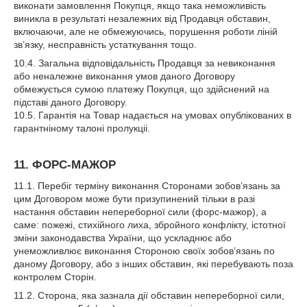
виконати замовлення Покупця, якщо така неможливість
виникла в результаті незалежних від Продавця обставин,
включаючи, але не обмежуючись, порушення роботи ліній
зв’язку, несправність устаткування тощо.
10.4. Загальна відповідальність Продавця за невиконання
або неналежне виконання умов даного Договору
обмежується сумою платежу Покупця, що здійснений на
підставі даного Договору.
10.5. Гарантія на Товар надається на умовах опублікованих в
гарантніному талоні пролукціі.
11. ФОРС-МАЖОР
11.1. Перебіг терміну виконання Сторонами зобов’язань за
цим Договором може бути призупинений тільки в разі
настання обставин непереборної сили (форс-мажор), а
саме: пожежі, стихійного лиха, збройного конфлікту, істотної
зміни законодавства України, що ускладнює або
унеможливлює виконання Стороною своїх зобов’язань по
даному Договору, або з інших обставин, які перебувають поза
контролем Сторін.
11.2. Сторона, яка зазнала дії обставин непереборної сили,