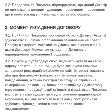
2.2. Продавець та Покупець підтверджують, що даний Договір
не являється фіктивним, удаваним правочином, правочином,
що вчиняється під впливом насильства або обману.
3. МОМЕНТ УКЛАДЕННЯ ДОГОВОРУ
3.1. Прийняття Покупцем пропозиції укласти Договір (Акцепт)
здійснюється шляхом оформлення замовлення на Товар/
Послугу в Інтернет–магазині на умовах зазначених в п.1.2.
цього Договору. Моментом укладення Договору є
підтвердження замовлення Продавцем.
3.2. Покупець підтверджує свою згоду отримувати на свою
адресу електронної пошти, що була зазначена ним при
заповненні реєстраційної форми на
сайті
Інтернет-магазину
або при фактичному використанні Інтернет-магазину,
повідомлення, а також безстрокову згоду на отримання
комерційних, рекламних, інших пропозицій від Адміністрації
(про новинки продукції, акції та інше), а в разі, якщо Покупець
висловить намір відмовитися від отримання вищевказаної
інформації, він має можливість в самому листі розсилки
здійснити відповідні зміни в полі прапора кнопки
«відмовитися».