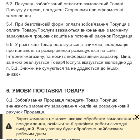
5.3. Покупець зобов’язаний оплатити замовлений Товар/
Послугу у строки, погоджені Сторонами при оформленні
замовлення.
5.4. При безготівковій формі оплати зобов’язання Покупця з
оплати Товару/Послуги вважаються виконаними з моменту
зарахування грошових коштів на поточний рахунок Продавця.
5.5. У разі якщо Товар реалізується зі знижкою, інформація
про наявність та розмір знижки розміщується на сайті
Інтернет-магазину, та носить інформативний характер. Ціна,
за якою реалізується Товар/Послуга вказується відповідно до
п. 5.1. Знижки не сумуються та не додаються до інших
знижок.
6. УМОВИ ПОСТАВКИ ТОВАРУ
6.1. Зобов’язання Продавця передати Товар Покупцю
виникають з моменту зарахування коштів на розрахунковий
рахунок Продавця.
Зараз компанія не може швидко обробляти замовлення та
6.2. Строки передачі Товару Покупцю погоджуються
повідомлення, оскільки за її графіком роботи сьогодні
Сторонами в кожному конкретному випадку та фіксуються в
вихідний. Вашу заявку буде оброблено найближчим
підтвердженні замовлення. Дата поставки Товару
робочим днем.
зазначається у накладних на Товар.