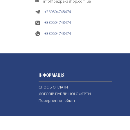
info@bezpekashop.com.ua
+380504748474
+380504748474
+380504748474
ІНФОРМАЦІЯ
СПОСІБ ОПЛАТИ
ДОГОВІР ПУБЛІЧНОЇ ОФЕРТИ
Повернення і обмін