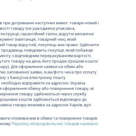
в при дотриманні наступних вимог: товари новий і 
вості товару (не ушкоджена упаковка, 
нструкції, гарантійний талон, відсутні механічні 
мент (квитанція, товарний чек), який 
й товар відсутній, покупець має право: Здійснити 
о продавець повідомить покупця, який побажав 
менту з відповідним перерахуванням вартості. 
утого товару на день його продаж (грошові кошти 
ару). Для оформлення заявки на обмін або 
ію заповненої заяви, скан/фото чека про оплату 
алу з банку) на електронну пошту 
необхідно відправити за адресою: Україна 
ля оформлення обміну або повернення товару, ві 
овернення товару здійснюється через службу 
рошових коштів здійснюється відповідно до 
заміна товару можлива за адресою Харків, вул. 
овити споживачеві в обміні та поверненні товарів
инному
Переліку непродовольчих товарів належної