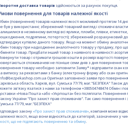
Зворотня доставка товарів
здійснюється за рахунок покупця.
Умови повернення для товарів належної якості
Обмін (повернення) товарів належної якості можливий протягом 14 дні
не був у використанні; збережений товарний вигляд і споживчі власти
залишилися в незмінному вигляді всі ярлики, пломби, плівки, етикетки, і
пошкодження, подряпини, потертості); збережений розрахунковий доку
підтверджує купівлю даного товару. Якщо на момент обміну аналогічни
обмін товару при надходженні аналогічного товару у продажу, про щ
обміняти товар. Придбати інший товар з наявного в наявності асорти
Повернути товар і отримати грошові кошти в розмірі вартості поверн
повертаються споживачеві не пізніше семи днів з дня повернення тов
повернення товару необхідно заповнити Заяву* і відправити скан коп
та виписку за реквізитами з банку (електронну форму або скан оригін
info@bezpekashop.com.ua Оригінал заповненої заяви про повернення 
Харківська область Харків, вул. Сумська 77/79, маг."БЕЗПЕКА" Також д
можете зв'язку язатися з нами за телефоном +380504748474 Обмін і п
доставки «Нова Пошта »або «Укрпошта» без післяплати. Повернення г
Закону України "Про захист прав споживачів". Так само повернення і 
Сумська 77/79, маг."БЕЗПЕКА"
Відповідно закону
«Про захист прав споживачів»
, компанія може відм
належної якості, якщо вони відносяться до категорій, зазначених у ч
якості, що не підлягають поверненню та обміну
.