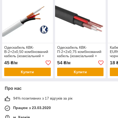
Одескабель КВК-
Одескабель КВК-
Кабе
В-2+2х0,50 комбінований
П-2+2х0,75 комбінований
EURO
кабель (коаксіальний +
кабель (коаксіальний +
чор
силовий) внутрішній
силовий) зовнішній
45
54
18
₴/м
₴/м
₴
Купити
Купити
Про нас
94% позитивних з 17 відгуків за рік
Працює з 23.03.2020
м. Харків