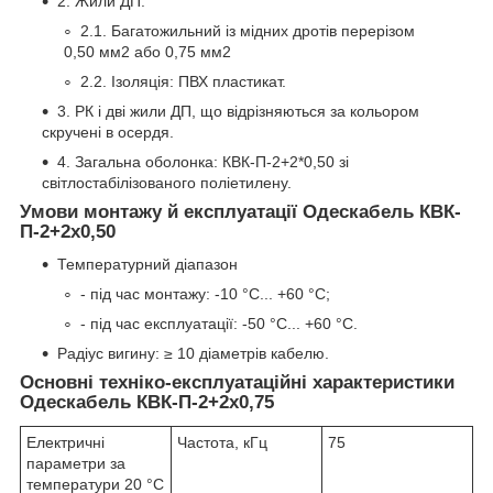
2. Жили ДП.
2.1. Багатожильний із мідних дротів перерізом
0,50 мм2 або 0,75 мм2
2.2. Ізоляція: ПВХ пластикат.
3. РК і дві жили ДП, що відрізняються за кольором
скручені в осердя.
4. Загальна оболонка: КВК-П-2+2*0,50 зі
світлостабілізованого поліетилену.
Умови монтажу й експлуатації Одескабель КВК-
П-2+2х0,50
Температурний діапазон
- під час монтажу: -10 °C... +60 °C;
- під час експлуатації: -50 °C... +60 °C.
Радіус вигину: ≥ 10 діаметрів кабелю.
Основні техніко-експлуатаційні характеристики
Одескабель КВК-П-2+2х0,75
Електричні
Частота, кГц
75
параметри за
температури 20 °C