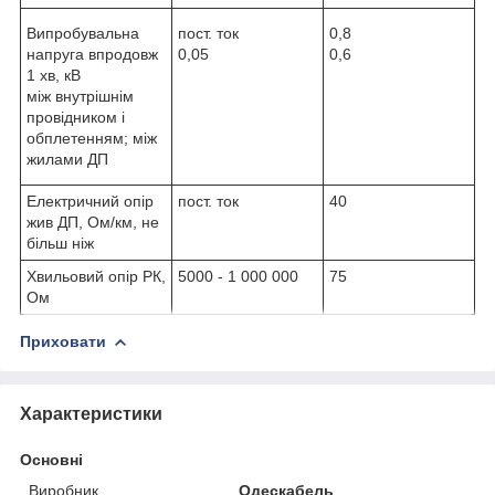
Випробувальна
пост. ток
0,8
напруга впродовж
0,05
0,6
1 хв, кВ
між внутрішнім
провідником і
обплетенням; між
жилами ДП
Електричний опір
пост. ток
40
жив ДП, Ом/км, не
більш ніж
Хвильовий опір РК,
5000 - 1 000 000
75
Ом
Приховати
Характеристики
Основні
Виробник
Одескабель