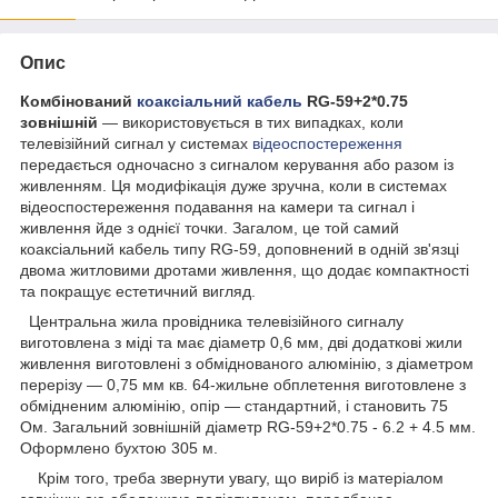
Опис
Комбінований
коаксіальний кабель
RG-59+2*0.75
зовнішній
— використовується в тих випадках, коли
телевізійний сигнал у системах
відеоспостереження
передається одночасно з сигналом керування або разом із
живленням. Ця модифікація дуже зручна, коли в системах
відеоспостереження подавання на камери та сигнал і
живлення йде з однієї точки. Загалом, це той самий
коаксіальний кабель типу RG-59, доповнений в одній зв'язці
двома житловими дротами живлення, що додає компактності
та покращує естетичний вигляд.
Центральна жила провідника телевізійного сигналу
виготовлена з міді та має діаметр 0,6 мм, дві додаткові жили
живлення виготовлені з обміднованого алюмінію, з діаметром
перерізу — 0,75 мм кв. 64-жильне обплетення виготовлене з
обмідненим алюмінію, опір — стандартний, і становить 75
Ом. Загальний зовнішній діаметр RG-59+2*0.75 - 6.2 + 4.5 мм.
Оформлено бухтою 305 м.
Крім того, треба звернути увагу, що виріб із матеріалом