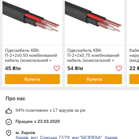
Одескабель КВК-
Одескабель КВК-
Кабе
П-2+2х0,50 комбінований
П-2+2х0,75 комбінований
нару
кабель (коаксіальний +
кабель (коаксіальний +
(мед
силовий) зовнішній
силовий) зовнішній
CATE
45
54
22
₴/м
₴/м
₴
Купити
Купити
Про нас
94% позитивних з 17 відгуків за рік
Працює з 23.03.2020
м. Харків
Харків, вул. Сумська 77/79, маг."БЕЗПЕКА", Харків,