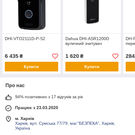
DHI-VTO2111D-P-S2
Dahua DHI-ASR1200D
DH-
вуличний зчитувач
пере
6 435
1 620
284
₴
₴
Купити
Купити
Про нас
94% позитивних з 17 відгуків за рік
Працює з 23.03.2020
м. Харків
Харків, вул. Сумська 77/79, маг."БЕЗПЕКА", Харків,
Україна