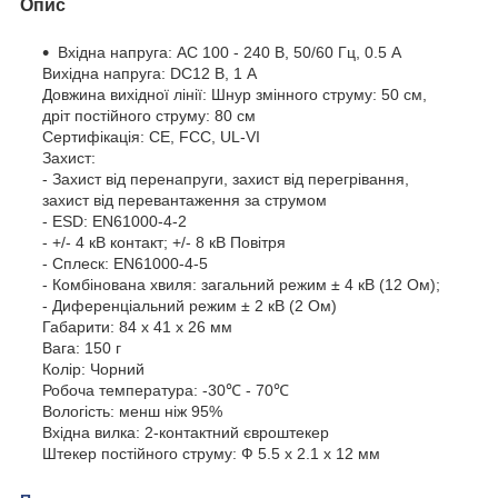
Опис
Вхідна напруга: AC 100 - 240 В, 50/60 Гц, 0.5 А
Вихідна напруга: DC12 В, 1 A
Довжина вихідної лінії: Шнур змінного струму: 50 см,
дріт постійного струму: 80 см
Сертифікація: CE, FCC, UL-VI
Захист:
- Захист від перенапруги, захист від перегрівання,
захист від перевантаження за струмом
- ESD: EN61000-4-2
- +/- 4 кВ контакт; +/- 8 кВ Повітря
- Сплеск: EN61000-4-5
- Комбінована хвиля: загальний режим ± 4 кВ (12 Ом);
- Диференціальний режим ± 2 кВ (2 Ом)
Габарити: 84 x 41 x 26 мм
Вага: 150 г
Колір: Чорний
Робоча температура: -30℃ - 70℃
Вологість: менш ніж 95%
Вхідна вилка: 2-контактний євроштекер
Штекер постійного струму: Ф 5.5 х 2.1 х 12 мм