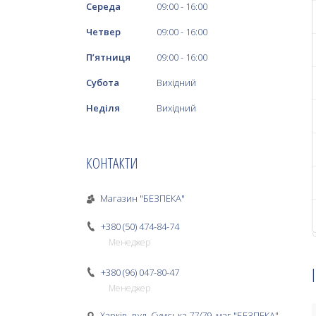
Середа
09:00
16:00
Четвер
09:00
16:00
Пʼятниця
09:00
16:00
Субота
Вихідний
Неділя
Вихідний
КОНТАКТИ
Магазин "БЕЗПЕКА"
+380 (50) 474-84-74
Менеджер
+380 (96) 047-80-47
Менеджер
Харків, вул. Сумська 77/79, маг."БЕЗПЕКА",