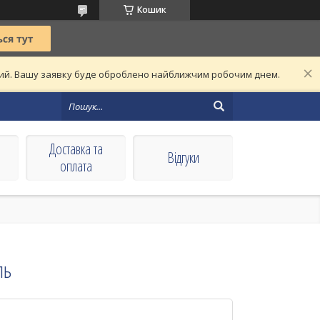
Кошик
дний. Вашу заявку буде оброблено найближчим робочим днем.
Доставка та
Вiдгуки
оплата
ль