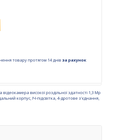
нення товару протягом 14 днів
за рахунок
відеокамера високої роздільної здатності 1,3 Мр
альний корпус, ІЧ-підсвітка, 4-дротове з'єднання,