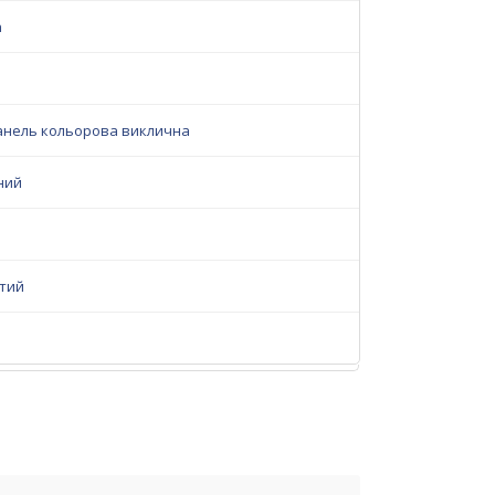
n
анель кольорова виклична
ний
стий