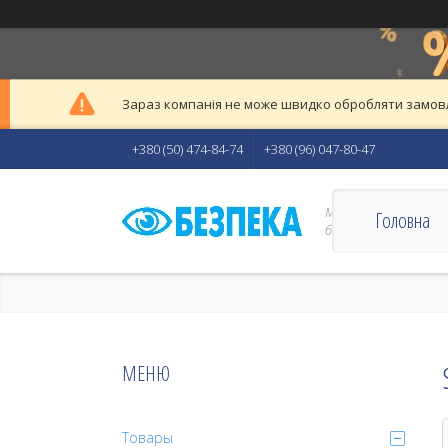
Зараз компанія не може швидко обробляти замовле
+380 (50) 474-84-74
+380 (96) 047-80-47
Магазин "Безпека" - 
Головна
безпеки Вас і Вашого
Товары