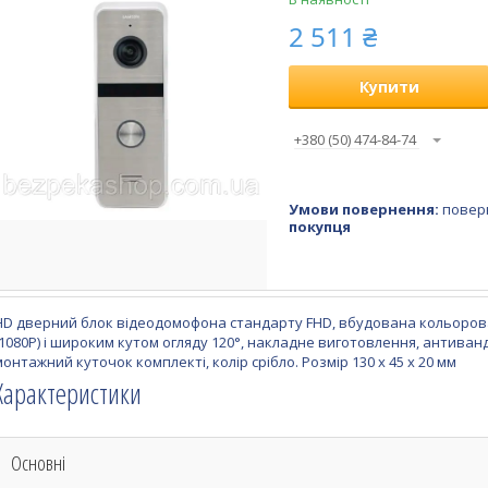
2 511 ₴
Купити
+380 (50) 474-84-74
повер
покупця
HD дверний блок відеодомофона стандарту FHD, вбудована кольорова 
(1080P) і широким кутом огляду 120°, накладне виготовлення, антиванд
монтажний куточок комплекті, колір срібло. Розмір 130 х 45 х 20 мм
Характеристики
Основні