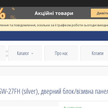
ння та повідомлення, оскільки за її графіком роботи сьогодні вихі
все для
Каталог
Про нас
Котакти
 бізнесу
SW-27FH (silver), дверний блок/візивна пане
В наявності