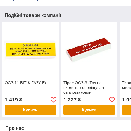
Подібні товари компанії
ОСЗ-11 ВІТІК ГАЗУ Ех
Тірас ОСЗ-3 (Газ не
Тира
входять!) сповіщувач
спов
світлозвуковий
1 419
1 227
1 0
₴
₴
Купити
Купити
Про нас