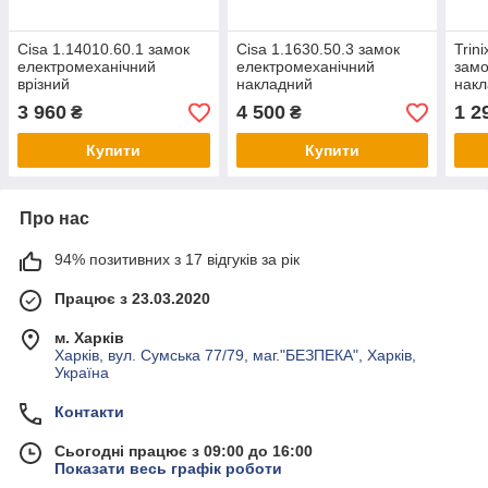
Cisa 1.14010.60.1 замок
Cisa 1.1630.50.3 замок
Trin
електромеханічний
електромеханічний
замо
врізний
накладний
нак
3 960
4 500
1 2
₴
₴
Купити
Купити
Про нас
94% позитивних з 17 відгуків за рік
Працює з 23.03.2020
м. Харків
Харків, вул. Сумська 77/79, маг."БЕЗПЕКА", Харків,
Україна
Контакти
Сьогодні працює з 09:00 до 16:00
Показати весь графік роботи