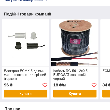
Подібні товари компанії
Електрон ЕСМК-5 датчик
Кабель RG-59+ 2х0,5
ЕСМК
магнітоконтактний врізний
EUROSAT зовнішній,
(геркон)
чорний
96
18
84
₴
₴/м
Купити
Купити
Про нас