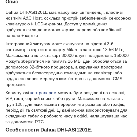
Опис
Dahua DHI-ASI1201E має найсучасніші тенденції, властиві
новітнім A&C Host, оскільки пристрій забезпечений сенсорною
клавіатурою й LCD-екраном. Доступ у приміщення
відбувається за допомогою картки, пароля або комбінації
пароля + картки.
Інтегрований зчитувач може сканувати на відстані 3-6
сантиметрів картки стандарту Mifare з частотою 13.56 МГц.
Максимальна кількість карт 30000 штук і повідомлень 150000
можуть зберігатися на пам'ять 16 МБ. Дані обробляються за
допомогою 32-бітного процесора, а керування пристроєм
відбувається безпосередньо командами на клавіатурі або
віддалено через мережу з комп'ютера за допомогою CMS
програми.
Користувачі
контролером
можуть бути розділені на основні,
VIP, гості, чорний список або групи. Максимальна кількість
груп 128, для яких можна передбачити розклад або графік,
період дії та святкові дні. Ці дані можна використовувати для
складання табелю робочого часу в офісі, налаштувавши час
за допомогою RTC.
Особенности Dahua DHI-ASI1201E: