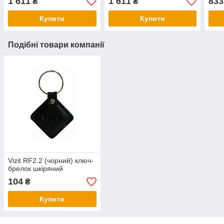
1 611
1 611
833
₴
₴
Купити
Купити
Подібні товари компанії
Vizit RF2.2 (чорний) ключ-
брелок шкіряний
104
₴
Купити