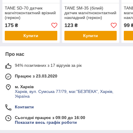
TANE SD-70 датчик
TANE SM-35 (білий)
TAN
магнітоконтактний врізний
датчик магнітноконтактний
магн
(геркон)
накладний (геркон)
накл
175
123
99
₴
₴
Купити
Купити
Про нас
94% позитивних з 17 відгуків за рік
Працює з 23.03.2020
м. Харків
Харків, вул. Сумська 77/79, маг."БЕЗПЕКА", Харків,
Україна
Контакти
Сьогодні працює з 09:00 до 16:00
Показати весь графік роботи