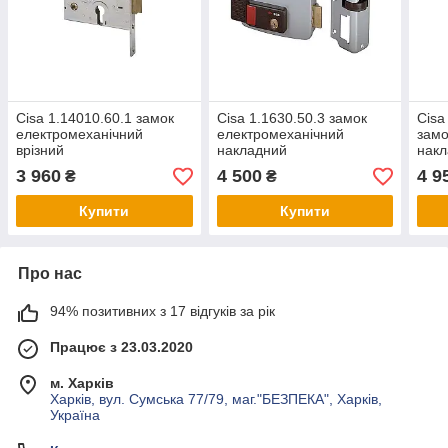
Cisa 1.14010.60.1 замок
Cisa 1.1630.50.3 замок
Cisa
електромеханічний
електромеханічний
замо
врізний
накладний
нак
3 960
4 500
4 9
₴
₴
Купити
Купити
Про нас
94% позитивних з 17 відгуків за рік
Працює з 23.03.2020
м. Харків
Харків, вул. Сумська 77/79, маг."БЕЗПЕКА", Харків,
Україна