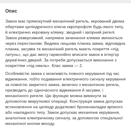
Опис
Замок має прямокутний механічний ригель, керований двома
обертами циліндричного ключа європрофіля будь-якого типу,
й електрично керовану клямку: зводний і запірний ригелі.
Замок реверсивний, напрямок зачинення клямки змінюється
через перестанови. Видима лицьова планка замка, відповідна
планка, засувка та механічний ригель мають покриття «під
латунь», що дає змогу гармонійно вписати замок в інтер'єр
дерев'яних дверей. За потреби допускається виконання з
покриттям «під нікель». Клас замка — 2.
Особливістю замка є можливість повного керування під час
відмикання, тобто подавання електричного сигналу керування
за повністю закритого замка, включно з механічною ригель,
призводить до одночасного відмикання й засувки, і
механічного ригеля. Цю функцію можна вимкнути за
допомогою викруткової операції. Конструкція замка допускає
встановлення на циліндр додаткової броненакладки врізного
або накладного типу. Замок допускає механічне керування,
аналогічне електричному сигналу, за допомогою спеціальної
механічної кнопки виходу.