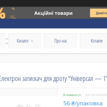
все для
Каталог
Про нас
Котакти
 бізнесу
Електрон затискач для дроту "Універсал — 1
В наявності
Код:
MIH00000
56 ₴/упаковка