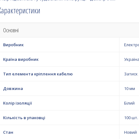
Характеристики
Основні
Виробник
Електр
Країна виробник
Україн
Тип елемента кріплення кабелю
Затиск
Довжина
10 мм
Колір ізоляції
Білий
Кількість в упаковці
100 шт.
Стан
Новий