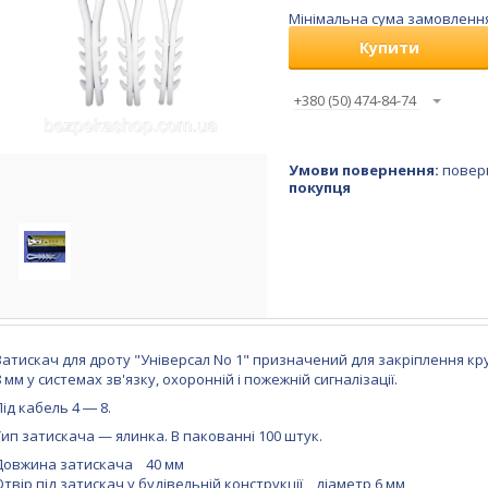
Мінімальна сума замовлення 
Купити
+380 (50) 474-84-74
повер
покупця
Затискач для дроту "Універсал No 1" призначений для закріплення кру
8 мм у системах зв'язку, охоронній і пожежній сигналізації.
Під кабель 4 ― 8.
Тип затискача — ялинка. В пакованні 100 штук.
Довжина затискача 40 мм
Отвір під затискач у будівельній конструкції діаметр 6 мм