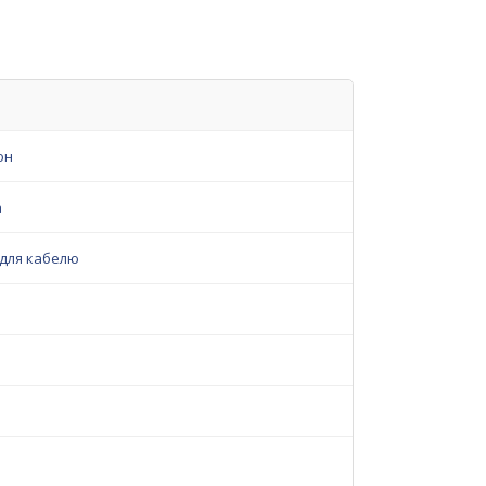
он
а
 для кабелю