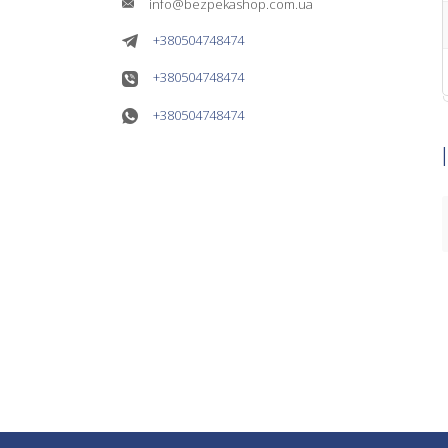
info@bezpekashop.com.ua
+380504748474
+380504748474
+380504748474