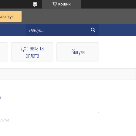
Кошик
Доставка та
Вiдгуки
оплата
"
00404